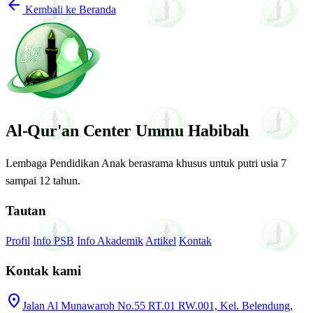
arrow_back
Kembali ke Beranda
Al-Qur'an Center Ummu Habibah
Lembaga Pendidikan Anak berasrama khusus untuk putri usia 7
sampai 12 tahun.
Tautan
Profil
Info PSB
Info Akademik
Artikel
Kontak
Kontak kami
location_on
Jalan Al Munawaroh No.55 RT.01 RW.001, Kel. Belendung,