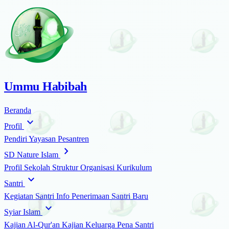
Ummu Habibah
Beranda
expand_more
Profil
Pendiri
Yayasan
Pesantren
chevron_right
SD Nature Islam
Profil Sekolah
Struktur Organisasi
Kurikulum
expand_more
Santri
Kegiatan Santri
Info Penerimaan Santri Baru
expand_more
Syiar Islam
Kajian Al-Qur'an
Kajian Keluarga
Pena Santri