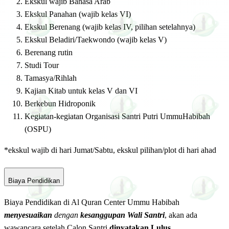
Ekskul wajib Bahasa Arab
Ekskul Panahan (wajib kelas VI)
Ekskul Berenang (wajib kelas IV, pilihan setelahnya)
Ekskul Beladiri/Taekwondo (wajib kelas V)
Berenang rutin
Studi Tour
Tamasya/Rihlah
Kajian Kitab untuk kelas V dan VI
Berkebun Hidroponik
Kegiatan-kegiatan Organisasi Santri Putri UmmuHabibah
(OSPU)
*ekskul wajib di hari Jumat/Sabtu, ekskul pilihan/plot di hari ahad
Biaya Pendidikan
Biaya Pendidikan di Al Quran Center Ummu Habibah
menyesuaikan
dengan
kesanggupan Wali Santri
, akan ada
wawancara setelah Calon Santri
dinyatakan Lulus