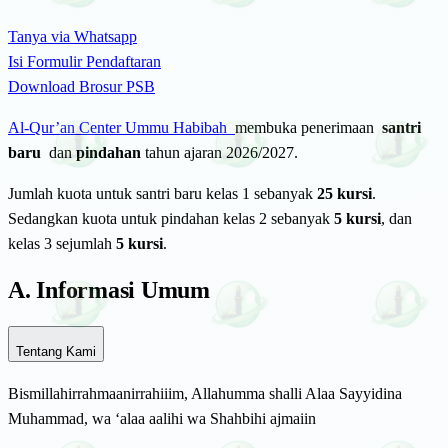
Tanya via Whatsapp
Isi Formulir Pendaftaran
Download Brosur PSB
Al-Qur’an Center Ummu Habibah
membuka penerimaan
santri
baru
dan
pindahan
tahun ajaran 2026/2027.
Jumlah kuota untuk santri baru kelas 1 sebanyak
25 kursi
.
Sedangkan kuota untuk pindahan kelas 2 sebanyak
5 kursi
, dan
kelas 3 sejumlah
5 kursi
.
A. Informasi Umum
Tentang Kami
Bismillahirrahmaanirrahiiim, Allahumma shalli Alaa Sayyidina
Muhammad, wa ‘alaa aalihi wa Shahbihi ajmaiin