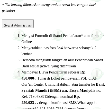
*
Jika kurang diharuskan menyertakan surat keterangan dari
psikolog
Syarat Administrasi
Mengisi Formulir di Stand Pendaftaran* atau formulir
Online
Menyerahkan pas foto 3×4 berwarna sebanyak 2
lembar
Bersedia mengikuti rangkaian alur Penerimaan Santri
Baru sesuai jadwal yang ditentukan
Membayar Biaya Pendaftaran sebesar
Rp.
450.000-
, Tunai di Loket pembayaran PSB di Al-
Qur’an Center Ummu Habibah, atau transfer ke
Bank
Syariah Mandiri (BSM) a.n.
Tasya Maulydia
no.
Rek 7130783915dengan nominal
Rp.
450.023-,
,
dengan konfirmasi SMS/Whatsapp ke
nomor +62-821-3016-7861 dengan format: