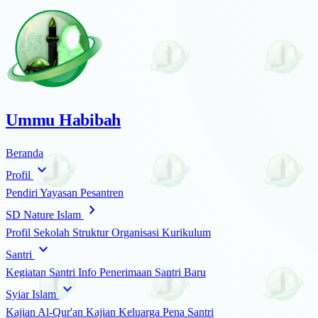
Ummu Habibah
Beranda
expand_more
Profil
Pendiri
Yayasan
Pesantren
chevron_right
SD Nature Islam
Profil Sekolah
Struktur Organisasi
Kurikulum
expand_more
Santri
Kegiatan Santri
Info Penerimaan Santri Baru
expand_more
Syiar Islam
Kajian Al-Qur'an
Kajian Keluarga
Pena Santri