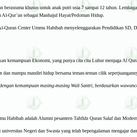
 berasrama khusus untuk anak putri usia 7 sampai 12 tahun. Lembaga 
 Al-Qur’an sebagai Manhajul Hayat/Pedoman Hidup.
 Al-Quran Center Ummu Habibah menyelenggarakan Pendidikan SD, D
idikan kemampuan Ekonomi, yang punya cita cita Luhur menjaga Al Qur
 dan mampu mandiri hidup bersama teman-teman cilik seperjuangann
dengan kemampuan masing-masing Wali Santri, berdasarkan wawanca
mmu Habibah adalah Alumni pesantren Tahfidz Quran Salaf dan Moder
 universitas Negeri dan Swasta yang telah bepengalaman mengajar dan 