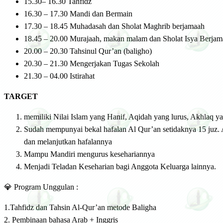
15.30– 16.30 Tahfidz
16.30 – 17.30 Mandi dan Bermain
17.30 – 18.45 Muhadasah dan Sholat Maghrib berjamaah
18.45 – 20.00 Murajaah, makan malam dan Sholat Isya Berja
20.00 – 20.30 Tahsinul Qur’an (baligho)
20.30 – 21.30 Mengerjakan Tugas Sekolah
21.30 – 04.00 Istirahat
TARGET
memiliki Nilai Islam yang Hanif, Aqidah yang lurus, Akhlaq 
Sudah mempunyai bekal hafalan Al Qur’an setidaknya 15 juz. A
dan melanjutkan hafalannya
Mampu Mandiri mengurus kesehariannya
Menjadi Teladan Keseharian bagi Anggota Keluarga lainnya.
💎 Program Unggulan :
1.Tahfidz dan Tahsin Al-Qur’an metode Baligha
2. Pembinaan bahasa Arab + Inggris