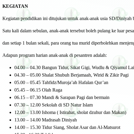
KEGIATAN
Kegiatan pendidikan ini ditujukan untuk anak-anak usia SD/Diniyah 
Satu kali dalam sebulan, anak-anak tersebut boleh pulang ke luar pe
dan setiap 1 bulan sekali, para orang tua murid diperbolehkan menje
Adapun program harian anak-anak di pesantren adalah:
04.00 – 04.30 Bangun Tidur, Sikat Gigi, Wudlu & Qiyamul Lai
04.30 – 05.00 Shalat Shubuh Berjamaah, Wirid & Zikir Pagi
05.00 – 05.45 Tahfidz/Muroja’ah Hafalan Qur’an
05.45 – 06.15 Olah Raga
06.15 – 07.30 Mandi & Sarapan Pagi dan bermain
07.30 – 12.00 Sekolah di SD Natur Islam
12.00 – 13.00 Ishoma ( Istirahat, sholat dzuhur dan Makan)
13.00 – 14.00 Madrasah Diniyah
14.00 – 15.30 Tidur Siang, Sholat Asar dan Al-Matsurot