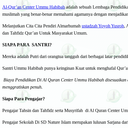
Al-Qur’an Center Ummu Habibah
adalah sebuah Lembaga Pendidikan
muslimah yang benar-benar memahami agamanya dengan menjadikan
Melanjutkan Cita Cita Pendiri Almarhumah
ustadzah Yoyoh Yusroh
,
dan Tahfidz Qur’an Untuk Masyarakat Umum.
SIAPA PARA SANTRI?
Mereka adalah Putri dari orangtua tangguh dari berbagai latar pend
Santri Ummu Habibah punya keinginan Kuat untuk menghafal Qur’an
Biaya Pendidikan Di Al Quran Center Ummu Habibah disesuaikan 
menggratiskan penuh.
Siapa Para Pengajar?
Pengajar Tahsin dan Tahfidz serta Musyrifah di Al Quran Center U
Pengajar Sekolah Di SD Nature Islam merupakan lulusan Sarjana dari